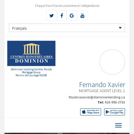
Chaque franchise est autonome et indépendante
Français
Dominion Lending Centres Parato
Mortgage Group
Permis de Courtage #12338
Fernando Xavier
MORTGAGE AGENT LEVEL 1
fdasilvaxavier@dominionlending.ca
Tel:
416-996-3763