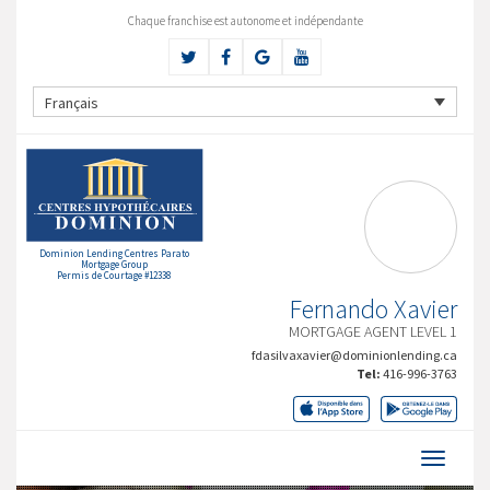
Chaque franchise est autonome et indépendante
Français
Dominion Lending Centres Parato
Mortgage Group
Permis de Courtage #12338
Fernando Xavier
MORTGAGE AGENT LEVEL 1
fdasilvaxavier@dominionlending.ca
Tel:
416-996-3763