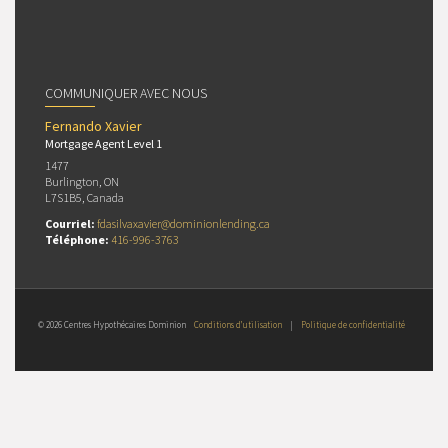
COMMUNIQUER AVEC NOUS
Fernando Xavier
Mortgage Agent Level 1
1477
Burlington, ON
L7S1B5, Canada
Courriel:
fdasilvaxavier@dominionlending.ca
Téléphone:
416-996-3763
© 2026 Centres Hypothécaires Dominion
Conditions d’utilisation
|
Politique de confidentialité